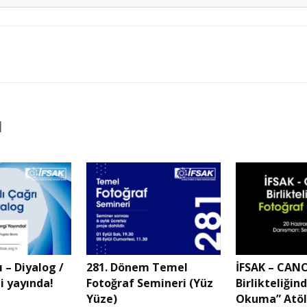
ı
ı – Diyalog /
281. Dönem Temel
İFSAK – CAN
gi yayında!
Fotoğraf Semineri (Yüz
Birlikteliğin
Yüze)
Okuma” Atöl