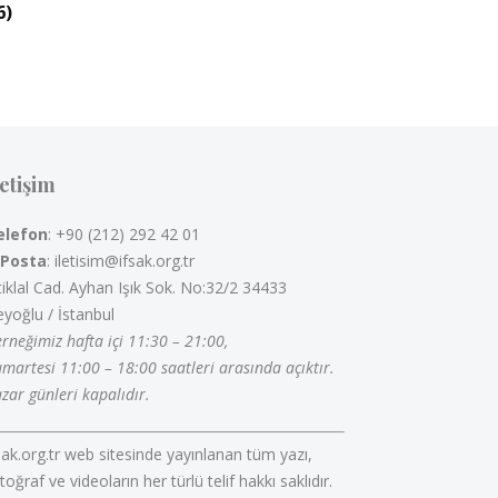
6)
letişim
elefon
: +90 (212) 292 42 01
-Posta
: iletisim@ifsak.org.tr
tiklal Cad. Ayhan Işık Sok. No:32/2 34433
yoğlu / İstanbul
rneğimiz hafta içi 11:30 – 21:00,
martesi 11:00 – 18:00 saatleri arasında açıktır.
zar günleri kapalıdır.
sak.org.tr web sitesinde yayınlanan tüm yazı,
toğraf ve videoların her türlü telif hakkı saklıdır.