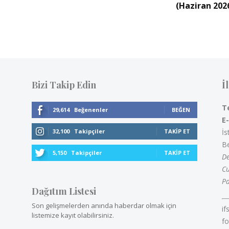
(Haziran 202
Bizi Takip Edin
İ
T
29,614
Beğenenler
BEĞEN
E
32,100
Takipçiler
TAKIP ET
İs
Be
5,150
Takipçiler
TAKIP ET
De
Cu
Pa
Dağıtım Listesi
Son gelişmelerden anında haberdar olmak için
if
listemize kayıt olabilirsiniz.
fo