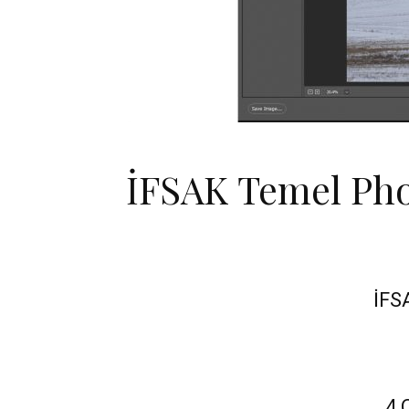
İFSAK Temel Phot
İFS
4 