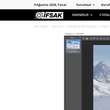
9 Ağustos 2026, Pazar
Kurumsal
Kurul
İFSAK
SEMİNERLER
ETKİNL
Ana Sayfa
Seminer
Fotoğraf Seminerleri
İFSAK 