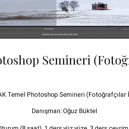
oshop Semineri (Fotoğra
AK Temel Photoshop Semineri (Fotoğrafçılar İ
Danışman: Oğuz Büktel
Oturum (8 saat), 1 ders yüz yüze, 3 ders çevrim 