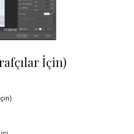
fçılar İçin)
çin)
içi