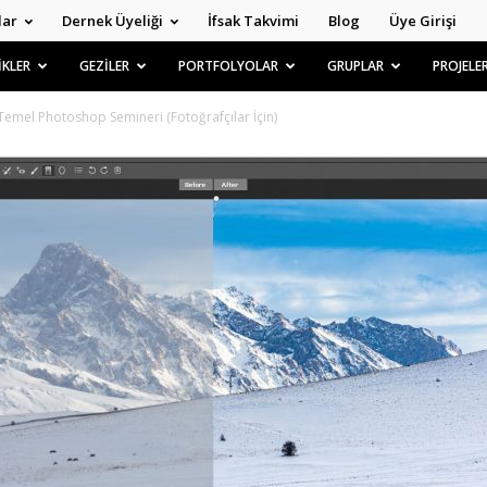
lar
Dernek Üyeliği
İfsak Takvimi
Blog
Üye Girişi
İKLER
GEZİLER
PORTFOLYOLAR
GRUPLAR
PROJELE
Temel Photoshop Semineri (Fotoğrafçılar İçin)