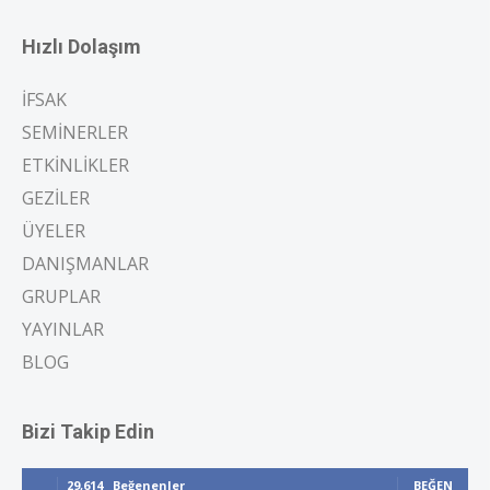
Hızlı Dolaşım
İFSAK
SEMİNERLER
ETKİNLİKLER
GEZİLER
ÜYELER
DANIŞMANLAR
GRUPLAR
YAYINLAR
BLOG
Bizi Takip Edin
29,614
Beğenenler
BEĞEN