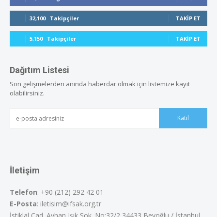
32,100
Takipçiler
TAKIP ET
5,150
Takipçiler
TAKIP ET
Dağıtım Listesi
Son gelişmelerden anında haberdar olmak için listemize kayıt
olabilirsiniz.
Katıl
İletişim
Telefon
: +90 (212) 292 42 01
E-Posta
: iletisim@ifsak.org.tr
İstiklal Cad. Ayhan Işık Sok. No:32/2 34433 Beyoğlu / İstanbul